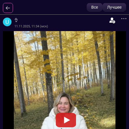
Все
Лучшее
...
👌
11.11.2025, 11:34 (мск)